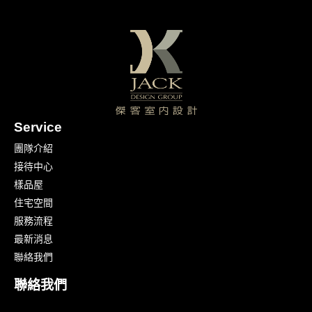
Service
團隊介紹
接待中心
樣品屋
住宅空間
服務流程
最新消息
聯絡我們
聯絡我們