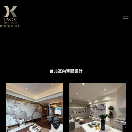
跳
至
主
要
內
容
台北室內空間設計