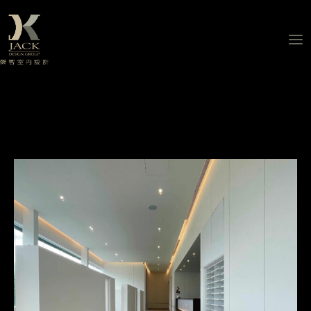
跳
至
主
要
內
容