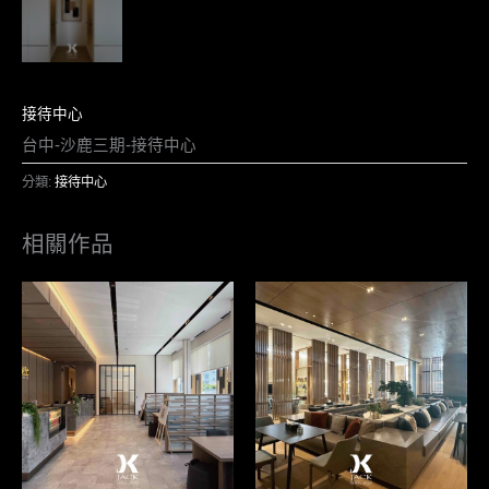
接待中心
台中-沙鹿三期-接待中心
分類:
接待中心
相關作品