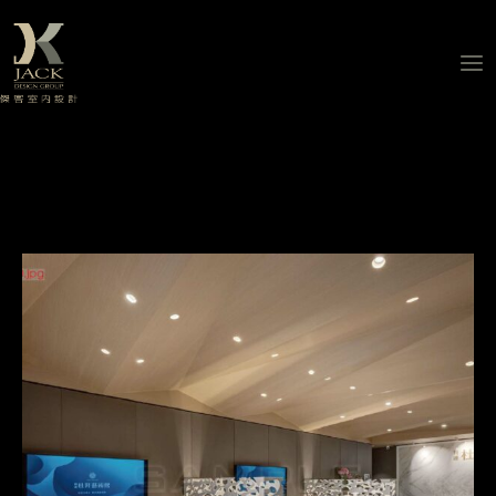
跳
至
主
要
內
容