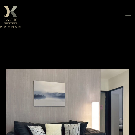
跳
至
主
要
內
容