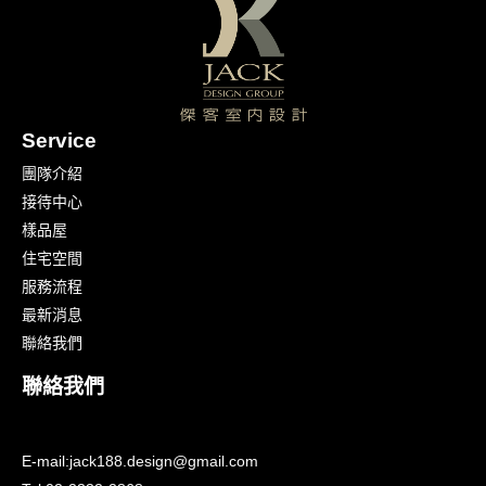
Service
團隊介紹
接待中心
樣品屋
住宅空間
服務流程
最新消息
聯絡我們
聯絡我們
E-mail:
jack188.design@gmail.com