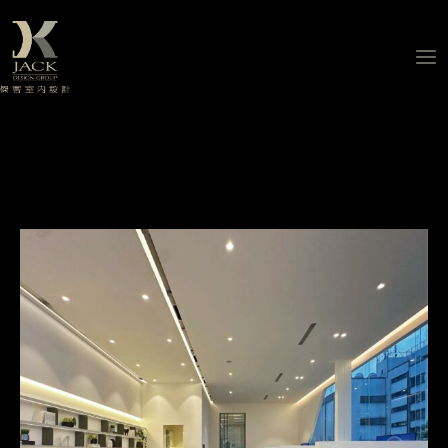
跳
至
主
要
內
容