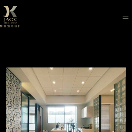
跳
至
主
要
內
容