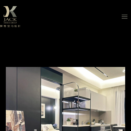
跳
至
主
要
內
容