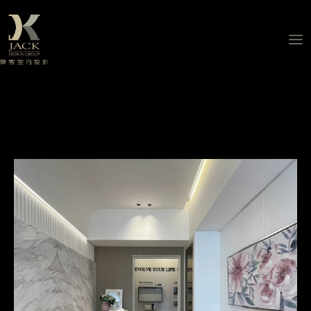
跳
至
主
要
內
容