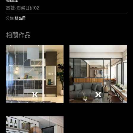
高雄-潤鴻日研02
分類:
樣品屋
相關作品