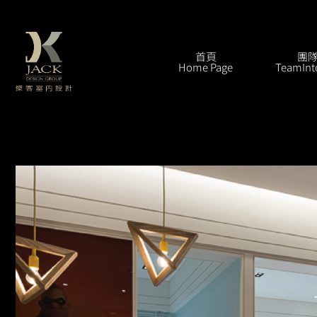
跳
至
主
首頁
團
Home Page
TeamInt
要
內
容