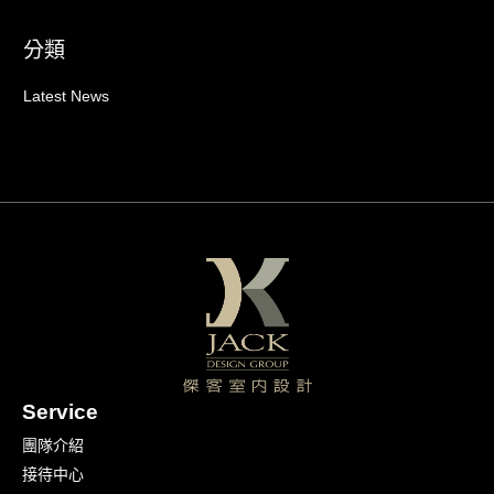
分類
Latest News
Service
團隊介紹
接待中心