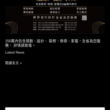
劃、
設
計、
裝
修、
傢
俱、
150萬內包含規劃、設計、 裝修、傢俱、家電，全省為您服
務， 詳情請致電。
家
電，
Latest News
全
閱讀全文 »
省
為
您
服
務，
詳
情
請