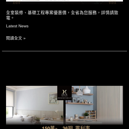
惠
價，
全室裝修、基礎工程專案優惠價，全省為您服務，詳情請致
電。
全
省
Latest News
為
閱讀全文 »
您
服
務，
詳
情
請
致
150
電。
萬
內
包
含
規