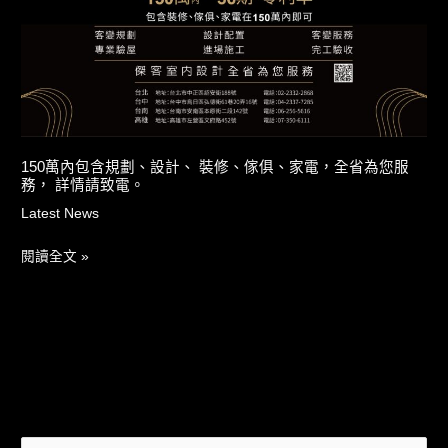
劃、
設
計、
裝
修、
傢
俱、
150萬內包含規劃、設計、 裝修、傢俱、家電，全省為您服
務， 詳情請致電。
家
電，
Latest News
全
閱讀全文 »
省
為
您
服
務，
詳
情
請