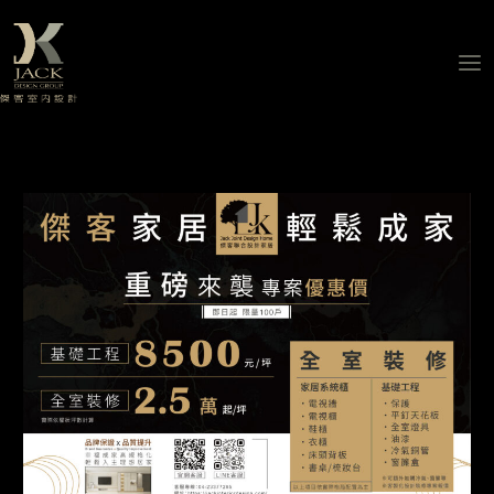
跳
至
主
要
內
容
全
室
裝
修、
基
礎
工
程
專
案
優