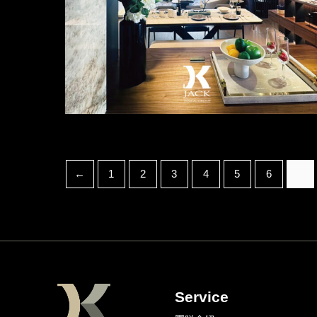
←
1
2
3
4
5
6
7
Service