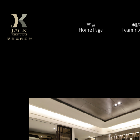
跳
至
主
首頁
團
Home Page
TeamInt
要
內
容