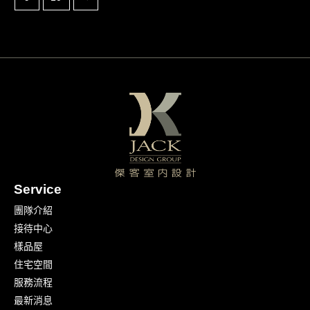
Service
團隊介紹
接待中心
樣品屋
住宅空間
服務流程
最新消息